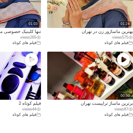
01:03
01:24
بهترین ماساژور زن در تهران
تنها کلینیک خصوصی ما
views
265
views
575
فیلم های کوتاه
فیلم های کوتاه
00:50
برترین ماساژ تراپیست تهران
فیلم کوتاه 2
views
44
views
87
فیلم های کوتاه
فیلم های کوتاه