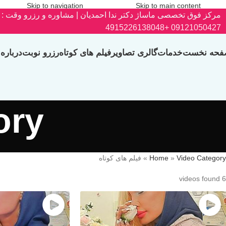
Skip to navigation
Skip to main content
مرکز فوق تخصصی ماساژ دکتر ندا احمدیان | مشاوره و رزرو وقت :
+4915226138048
09121050427
فحه نخست
خدمات
گالری تصاویر
فیلم های کوتاه
رزرو نوبت
درباره 
ory
Video Category
»
Home
»
فیلم های کوتاه
6 videos found