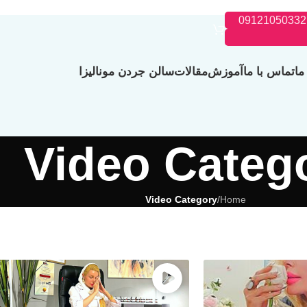
09121050332
ما
تماس با ما
آموزش
مقالات
سالن جردن مونالیزا
Video Categ
Video Category
/
Home