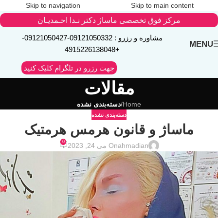
Skip to navigation
Skip to main content
مرکز فوق تخصصی ماساژ دکتر نـدا احـمدیـان
مشاوره و رزرو :
09121050332
-
09121050427
-
MENU
+4915226138048
جهت رزرو در تلگرام کلیک کنید
مقالات
Home
/
دسته‌بندی نشده
دسته‌بندی نشده
ماساژ و قانون هرمس هرمتیک
0
ahmadian
On می 24, 2023