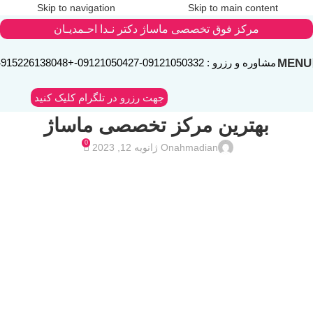
Skip to navigation
Skip to main content
مرکز فوق تخصصی ماساژ دکتر نـدا احـمدیـان
MENU
مشاوره و رزرو :
09121050332
-
09121050427
-
+4915226138048
جهت رزرو در تلگرام کلیک کنید
بهترین مرکز تخصصی ماساژ
0
ahmadian
On ژانویه 12, 2023