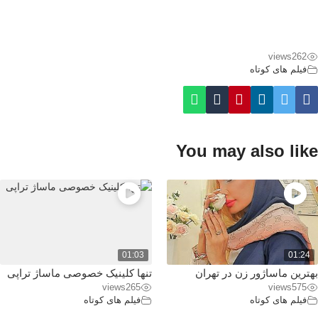
views
262
فیلم های کوتاه
You may also like
01:03
01:24
بهترین ماساژور زن در تهران
تنها کلینیک خصوصی ماساژ تراپی
views
265
views
575
فیلم های کوتاه
فیلم های کوتاه