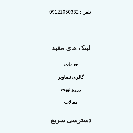
تلفن :
09121050332
لینک های مفید
خدمات
گالری تصاویر
رزرو نوبت
مقالات
دسترسی سریع