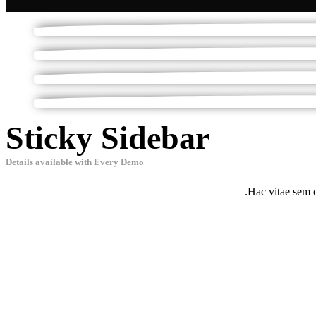
Sticky Sidebar
Details available with Every Demo
Hac vitae sem 