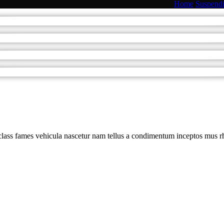
Home
/
Suspendi
class fames vehicula nascetur nam tellus a condimentum inceptos mus rh