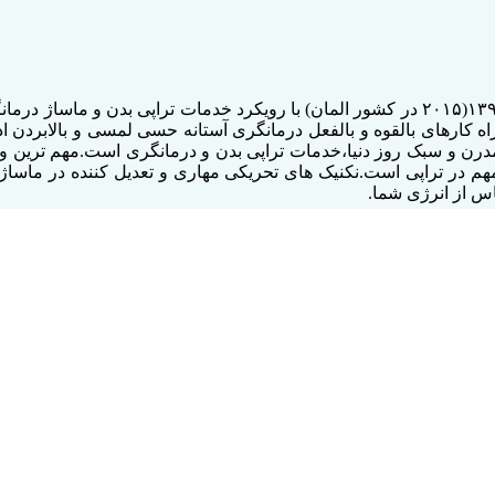
کلینیک خصوصی ماساژتراپی سرکار خانم دکتر ندا احمدیان از سال ۱۳۹۵(۲۰۱۵ در کشور المان)
اه کارهای بالقوه و بالفعل درمانگری آستانه حسی لمسی و بالابردن 
 سبک روز دنیا،خدمات تراپی بدن و درمانگری است.مهم ترین و بزرگت
هم در تراپی است.نکنیک های تحریکی مهاری و تعدیل کننده در ماساژ
اس از انرژی شما.