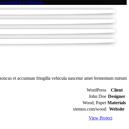
sse quam at vestibulum
/
Suspendisse quam at vestibulum
oncus et accumsan fringilla vehicula nascetur amet fermentum rutrum.
WordPress
Client
John Doe
Designer
Wood, Paper
Materials
xtemos.com/wood
Website
View Project