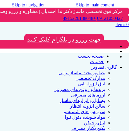
Skip to navigation
Skip to main content
مرکز فوق تخصصی ماساژ دکتر ندا احمدیان | مشاوره و رزرو وقت
+4915226138048
09121050427
items
0
جهت رزرو در تلگرام کلیک کنید
صفحه نخست
خدمات
گالری تصاویر
تصاویر تخت ماساژ تراپی
مدارک تخصصی
اتاق ایزوله ابی
برندها و روغن های مصرفی
اروماهای مصرفی
وسایل و ابزارهای ماساژ
سالن ایزوله انتظار
سرویس های شستشو
مواد شوینده دتول نیوا
اتاق رختکن
پکیج یکبار مصرف