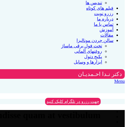
تندیس ها
فیلم های کوتاه
رزرو نوبت
درباره ما
تماس با ما
آموزش
مقالات
سالن جردن مونالیزا
تخت فول برقی ماساژ
روغنهای آلمانی
پکیج دتول
ابزارها و وسایل
دکتر نـدا احـمدیـان
Menu
جهت رزرو در تلگرام کلیک کنید
disse quam at vestibulum