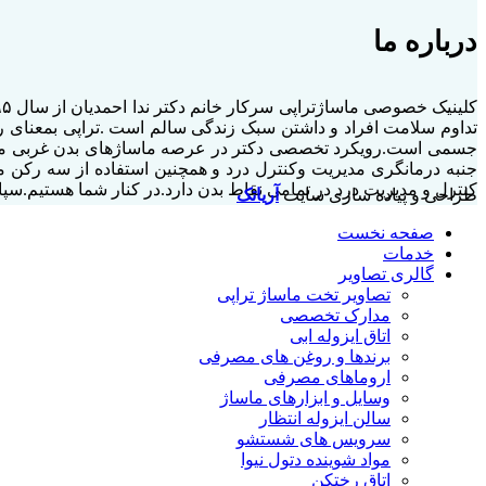
درباره ما
تداوم سلامت افراد و داشتن سبک زندگی سالم است .تراپی بمعنای ر
جسمی است.رویکرد تخصصی دکتر در عرصه ماساژهای بدن غربی مدرن و
جنبه درمانگری مدیریت وکنترل درد و همچنین استفاده از سه رکن م
کنترل و مدیریت درد در تمامی نقاط بدن دارد.در کنار شما هستیم.سپ
طراحی و پیاده سازی سایت
آریاتک
صفحه نخست
خدمات
گالری تصاویر
تصاویر تخت ماساژ تراپی
مدارک تخصصی
اتاق ایزوله ابی
برندها و روغن های مصرفی
اروماهای مصرفی
وسایل و ابزارهای ماساژ
سالن ایزوله انتظار
سرویس های شستشو
مواد شوینده دتول نیوا
اتاق رختکن