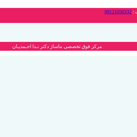
 :
09121050332
مرکز فوق تخصصی ماساژ دکتر نـدا احـمدیـان