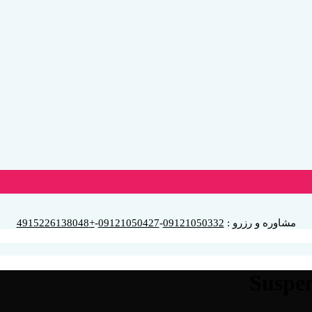
مشاوره و رزرو :
09121050332
-
09121050427
-
+4915226138048
Suspen